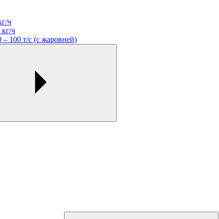
кг/ч
 кг/ч
– 100 т/с (c жаровней)